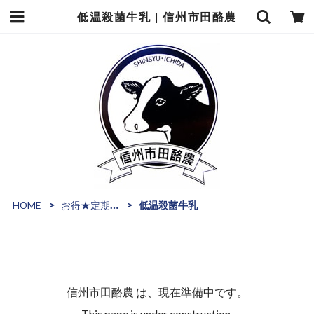
低温殺菌牛乳 | 信州市田酪農
HOME
お得★定期便（曜日指定コース）
低温殺菌牛乳
信州市田酪農 は、現在準備中です。
This page is under construction.